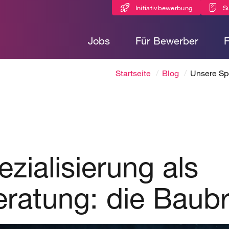
Initiativbewerbung
S
Jobs
Für Bewerber
Startseite
Blog
Unsere Spe
zialisierung als
eratung: die Baub