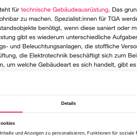
eht für
technische Gebäudeausrüstung
. Das grun
hnbar zu machen. Spezialist:innen für TGA werde
tandsobjekte benötigt, wenn diese saniert oder mo
tung gibt es wiederum unterschiedliche Aufgaben
s- und Beleuchtungsanlagen, die stoffliche Verso
tung, die Elektrotechnik beschäftigt sich zum Bei
, um welche Gebäudeart es sich handelt, gibt es 
 Planung und Umsetzung übernehmen können.
orie Hochbau
fallen alle Bauprojekte, die oberhal
ochbau ist damit einer der größten Bereiche in 
u merken aktuell, dass die Nachfrage nach Spezia
Details
rund des Wohnungsmangels müssen zahlreiche Wo
ftemangel ist demnach in diesem Bereich stark a
Cookies
innen als auch an den ausführenden. Neben Wohn
nhalte und Anzeigen zu personalisieren, Funktionen für soziale