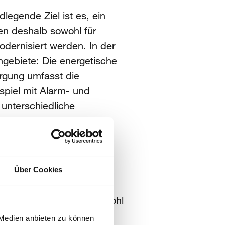
dlegende Ziel ist es, ein
n deshalb sowohl für
dernisiert werden. In der
gebiete: Die energetische
rgung umfasst die
spiel mit Alarm- und
unterschiedliche
b der Erdoberfläche
der Baubranche. Auch
list:innen im Hochbau
Über Cookies
hngebäude geplant und
usgeprägt – es fehlt sowohl
gebäuden zählen unter
 Medien anbieten zu können