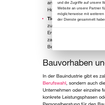
anderem auch Einkaufszent
und die Zugriffe auf unsere 
Website an unsere Partner fü
Hochbau.
möglicherweise mit weiteren
Tiefbau:
Alle Bauprojekte, 
der Dienste gesammelt habe
zum Beispiel Fundamente f
Erdbau oder den Tunnelba
zahlreiche Fachkräfte gesu
Bereiche müssen optimal a
Bauvorhaben und 
In der Bauindustrie gibt es z
Berufswahl
, sondern auch di
Unternehmen oder einzelne Mi
konkrete Leistungsphasen ode
Personalberatung für den Ba