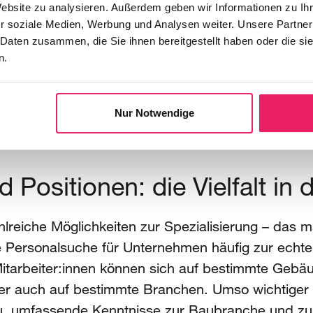
ren, öffentliche Gebäude, medizinische Gebäude 
Website zu analysieren. Außerdem geben wir Informationen zu I
r soziale Medien, Werbung und Analysen weiter. Unsere Partner
 Daten zusammen, die Sie ihnen bereitgestellt haben oder die s
die unter der Erdoberfläche realisiert werden, zäh
n.
ür alle Arten von Gebäuden, den Kanal- und Ver
u. Genauso wie in den Bereichen TGA und Hochba
Nur Notwendige
cht – sie legen den Grundstein für Bauprojekte a
ufeinander abgestimmt werden, damit Bauprojekte
Positionen: die Vielfalt in
ahlreiche Möglichkeiten zur Spezialisierung – das 
e Personalsuche für Unternehmen häufig zur echt
tarbeiter:innen können sich auf bestimmte Gebäud
r auch auf bestimmte Branchen. Umso wichtiger is
u, umfassende Kenntnisse zur Baubranche und zu