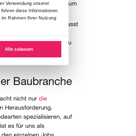
oder Industriestandorte zum
hrer Verwendung unserer
 führen diese Informationen
ie im Rahmen Ihrer Nutzung
len
zum Tiefbau
. Das umfasst
kehrswegebau, sowie den
u werden auch im Tiefbau
Alle zulassen
us dem Hochbau. Alle 3
 erfolgreich werden.
 der Baubranche
macht nicht nur
die
en Herausforderung.
earten spezialisieren, auf
t es für uns als
 den einzelnen Jobs