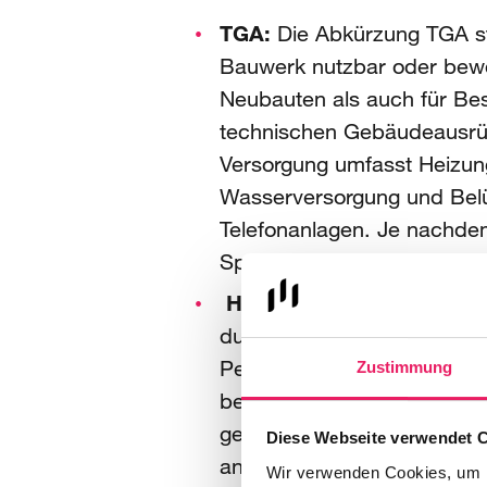
TGA:
Die Abkürzung TGA st
Bauwerk nutzbar oder bewo
Neubauten als auch für Bes
technischen Gebäudeausrüs
Versorgung umfasst Heizung
Wasserversorgung und Belüf
Telefonanlagen. Je nachdem
Spezialist:innen, die die
Hochbau:
Unter die
Kateg
durchgeführt werden. Der H
Personalberater für den Ba
Zustimmung
besonders hoch ist: Aufg
gebaut werden. Der Fachkrä
Diese Webseite verwendet 
an planenden Mitarbeiter:
Wir verwenden Cookies, um I