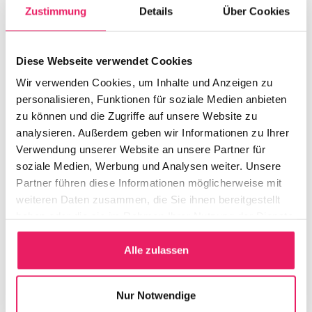
Zustimmung
Details
Über Cookies
11.10.2022
Diese Webseite verwendet Cookies
BAUINGENIEURWESEN
Wir verwenden Cookies, um Inhalte und Anzeigen zu
Unsere Spezialisierung als
personalisieren, Funktionen für soziale Medien anbieten
Personalberatung: die Baubranche
zu können und die Zugriffe auf unsere Website zu
analysieren. Außerdem geben wir Informationen zu Ihrer
Verwendung unserer Website an unsere Partner für
soziale Medien, Werbung und Analysen weiter. Unsere
Partner führen diese Informationen möglicherweise mit
weiteren Daten zusammen, die Sie ihnen bereitgestellt
haben oder die sie im Rahmen Ihrer Nutzung der Dienste
gesammelt haben.
Alle zulassen
Nur Notwendige