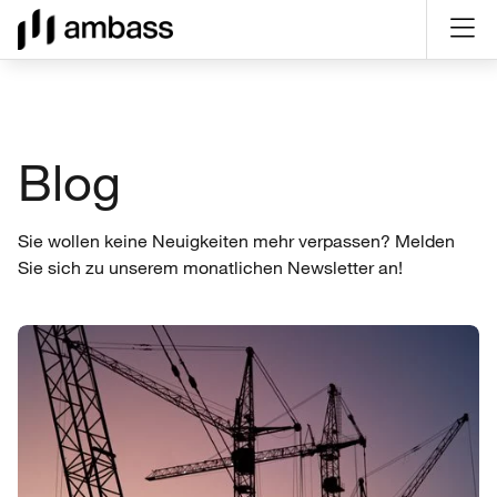
Direkt
Direkt
Direkt
Direkt
zum
zum
zur
zum
Inhalt
Hauptmenu
Suche
Seitenfuß
(Eingabetaste)
(Eingabetaste)
(Eingabetaste)
(Eingabetaste)
Blog
Sie wollen keine Neuigkeiten mehr verpassen? Melden
Sie sich zu unserem monatlichen Newsletter an!