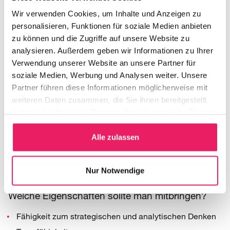
über das Bauvorhaben zu behalten, mitwirkende Bereiche
Wir verwenden Cookies, um Inhalte und Anzeigen zu
zu koordinieren und den Fortschritt zu dokumentieren.
personalisieren, Funktionen für soziale Medien anbieten
Zusätzlich wird dafür gesorgt, die Sicherheit im laufenden
zu können und die Zugriffe auf unsere Website zu
Betrieb zu überprüfen, vorgegebene Bestimmungen
analysieren. Außerdem geben wir Informationen zu Ihrer
einzuhalten und nachzubessern, wenn nötig.
Verwendung unserer Website an unsere Partner für
soziale Medien, Werbung und Analysen weiter. Unsere
Ausbildung
Partner führen diese Informationen möglicherweise mit
Technikerausbildung
weiteren Daten zusammen, die Sie ihnen bereitgestellt
haben oder die sie im Rahmen Ihrer Nutzung der Dienste
Meister
gesammelt haben.
Duale Ausbildung mit Weiterbildungen an einer
Alle zulassen
Fachhochschule oder Universität
Studium Bautechnik, Bauingenieurwesen oder
Architektur
Nur Notwendige
Welche Eigenschaften sollte man mitbringen?
Fähigkeit zum strategischen und analytischen Denken