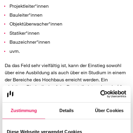
Projektleiter*innen
Bauleiter*innen
Objektüberwacher*innen
Statiker*innen
Bauzeichner*innen
uvm.
Da das Feld sehr vielfältig ist, kann der Einstieg sowohl
über eine Ausbildung als auch über ein Studium in einem
der Bereiche des Hochbaus erreicht werden. Ein
wichtiges Bindeglied auf der Baustelle ist zudem der/die
Bauleiter*in.
Wie wird man Bauleiter:in:
Zustimmung
Details
Über Cookies
Ausbildung und Studium
Zu den Aufgaben der Bauleitung gehört, den Überblick
Diese Webseite verwendet Cookies