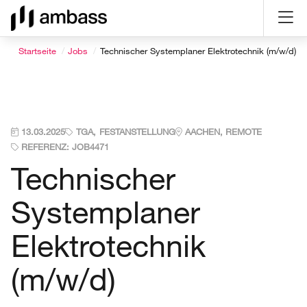
Direkt
Direkt
Direkt
Direkt
zum
zum
zur
zum
Inhalt
Hauptmenu
Suche
Seitenfuß
Startseite
Jobs
Technischer Systemplaner Elektrotechnik (m/w/d)
(Eingabetaste)
(Eingabetaste)
(Eingabetaste)
(Eingabetaste)
13.03.2025
TGA
FESTANSTELLUNG
AACHEN, REMOTE
REFERENZ: JOB4471
Technischer
Systemplaner
Elektrotechnik
(m/w/d)