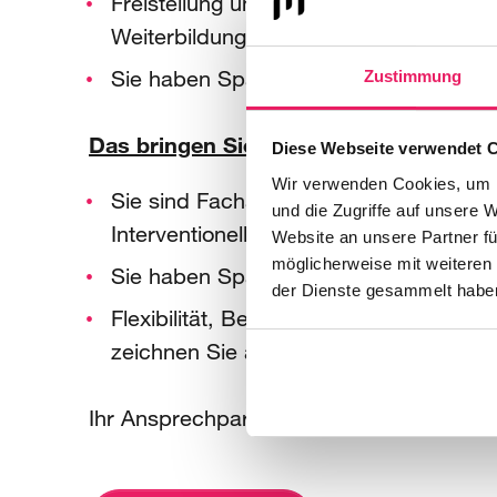
Freistellung und finanzielle Unterstützu
Weiterbildungsveranstaltungen
Sie haben Spaß an der Arbeit in eine
Zustimmung
Das bringen Sie mit:
Diese Webseite verwendet 
Wir verwenden Cookies, um I
Sie sind Facharzt für Kardiologie und v
und die Zugriffe auf unsere 
Interventionelle Kardiologie
Website an unsere Partner fü
möglicherweise mit weiteren
Sie haben Spaß an der Arbeit in eine
der Dienste gesammelt habe
Flexibilität, Belastbarkeit und ein au
zeichnen Sie aus
Ihr Ansprechpartner für diese Position is