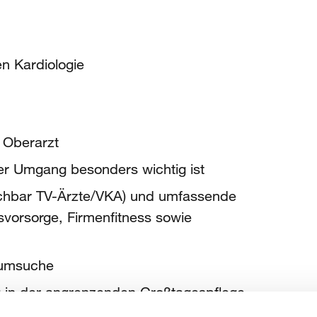
en Kardiologie
s Oberarzt
ler Umgang besonders wichtig ist
eichbar TV-Ärzte/VKA) und umfassende
rsvorsorge, Firmenfitness sowie
aumsuche
g in der angrenzenden Großtagespflege