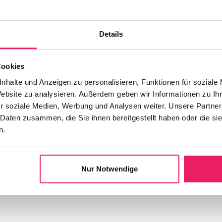
ng für Fort- und
m modernen Herzkatheterlabor
Details
Cookies
nhalte und Anzeigen zu personalisieren, Funktionen für soziale
erfügen über die Zusatzqualifikation
Website zu analysieren. Außerdem geben wir Informationen zu I
r soziale Medien, Werbung und Analysen weiter. Unsere Partner
 Daten zusammen, die Sie ihnen bereitgestellt haben oder die s
m modernen Herzkatheterlabor
n.
sgeprägtes Verantwortungsbewusstsein
Nur Notwendige
t: Hanaan Tahir