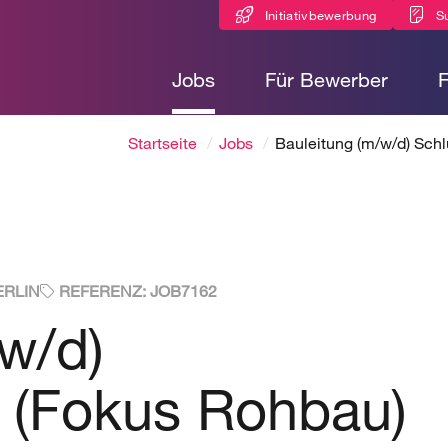
Initiativbewerbung
S
Jobs
Für Bewerber
Startseite
Jobs
Bauleitung (m/w/d) Schl
ERLIN
REFERENZ: JOB7162
w/d)
g (Fokus Rohbau)