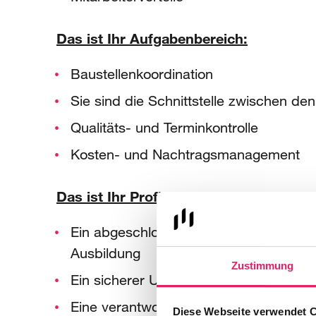
Das ist Ihr Aufgabenbereich:
Baustellenkoordination
Sie sind die Schnittstelle zwischen d
Qualitäts- und Terminkontrolle
Kosten- und Nachtragsmanagement
Das ist Ihr Profil:
Ein abgeschlossenes Studium im Bereic
Ausbildung
Zustimmung
Ein sicherer Umgang mit MS-Office, 
Eine verantwortungsvolle und eigenstä
Diese Webseite verwendet 