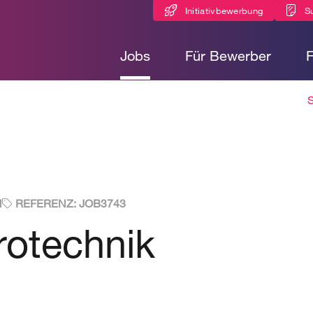
Initiativbewerbung
S
Jobs
Für Bewerber
S
N
REFERENZ: JOB3743
trotechnik