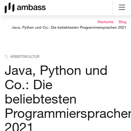
Direkt
Direkt
Direkt
Direkt
zum
zum
zur
zum
Inhalt
Hauptmenu
Suche
Seitenfuß
Startseite
Blog
(Eingabetaste)
(Eingabetaste)
(Eingabetaste)
(Eingabetaste)
Java, Python und Co.: Die beliebtesten Programmiersprachen 2021
ARBEITSKULTUR
Java, Python und
Co.: Die
beliebtesten
Programmiersprache
2021