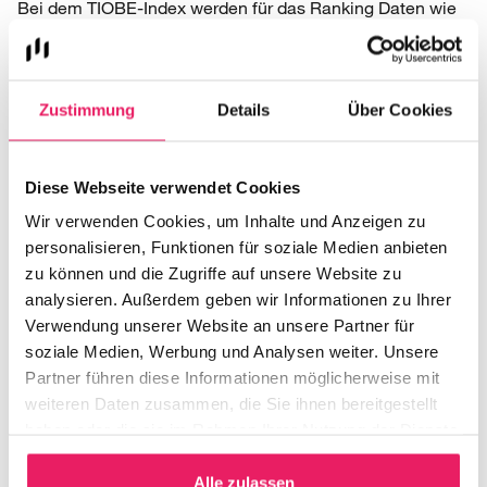
Bei dem TIOBE-Index werden für das Ranking Daten wie
die Anzahl an Engineers, die weltweit die jeweilige
Sprache beherrschen, sowie Kurse, Drittanbieter und
Suchanfragen bei Google, YouTube und Co. erfasst.
Zustimmung
Details
Über Cookies
Anhand der Zuwachsrate wird der Popularitäts-Sieger
gekürt. Im Jahr 2021 hat die Programmiersprache Python
zum 4. Mal die größte Rate im Vergleich zum Januar 2020
Diese Webseite verwendet Cookies
erzielt und liegt mit einem Zuwachs von 2,01 % kurz vor
C++ (+1,99 %), C (+1,66 %) und R (1,10 %).
Wir verwenden Cookies, um Inhalte und Anzeigen zu
personalisieren, Funktionen für soziale Medien anbieten
zu können und die Zugriffe auf unsere Website zu
Welche Programmiersprache
analysieren. Außerdem geben wir Informationen zu Ihrer
Verwendung unserer Website an unsere Partner für
sollte man lernen?
soziale Medien, Werbung und Analysen weiter. Unsere
Partner führen diese Informationen möglicherweise mit
Die vorgestellten Rankings basieren auf harten Fakten
weiteren Daten zusammen, die Sie ihnen bereitgestellt
wie Suchanfragen. Daraus lässt sich nicht schließen, ob
haben oder die sie im Rahmen Ihrer Nutzung der Dienste
eine Sprache der anderen nun überlegen ist oder nicht.
gesammelt haben.
Denn hierbei kommt es auf viele weitere Dinge an, die bei
Alle zulassen