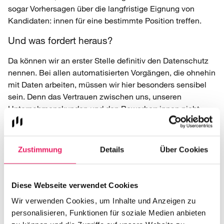
sogar Vorhersagen über die langfristige Eignung von
Kandidaten: innen für eine bestimmte Position treffen.
Und was fordert heraus?
Da können wir an erster Stelle definitiv den Datenschutz
nennen. Bei allen automatisierten Vorgängen, die ohnehin
mit Daten arbeiten, müssen wir hier besonders sensibel
sein. Denn das Vertrauen zwischen uns, unseren
Unternehmenskunden und den Bewerber: innen nicht
ansatzweise durch die Nutzung von Tools irritiert oder
gestört werden. Darauf legen wir großen Wert und können
versichern, dass Ihre Daten bei ambass absolut geschützt
Zustimmung
Details
Über Cookies
sind.
Unser Fazit?
Diese Webseite verwendet Cookies
Die KI ergänzt unser menschliches Können als
Wir verwenden Cookies, um Inhalte und Anzeigen zu
Personalberatung. Sie kann ebenfalls unsere ohnehin
personalisieren, Funktionen für soziale Medien anbieten
hohe Trefferquote bei der Auswahl der richtigen