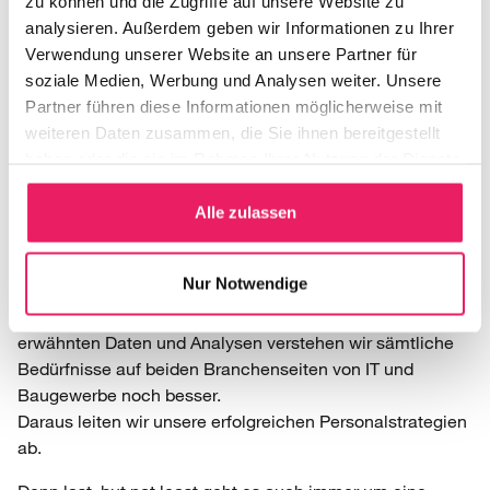
zu können und die Zugriffe auf unsere Website zu
Fachkräfte für das IT- und Baugewerbe zusätzlich
analysieren. Außerdem geben wir Informationen zu Ihrer
steigern. Wir können so verstärkt unser Augenmerk auf
Verwendung unserer Website an unsere Partner für
die strategische Beratung legen.
soziale Medien, Werbung und Analysen weiter. Unsere
Partner führen diese Informationen möglicherweise mit
Unsere Weiterentwicklung für Ihren Erfolg.
weiteren Daten zusammen, die Sie ihnen bereitgestellt
Das ambass Team passt seine Qualifikationen
haben oder die sie im Rahmen Ihrer Nutzung der Dienste
kompromisslos dem Puls der Zeit an. Wir setzen also KI-
gesammelt haben.
Tools gezielt ein, um unsere Effizienz zu steigern. Durch
Alle zulassen
die Kombination unserer Erfahrung und Intuition mit den
oben angerissenen Vorteilen, können wir Fachkräfte
Nur Notwendige
schneller als präziser identifizieren und letztendlich auch
für unsere Mandaten:innen gewinnen. Dank der bereits
erwähnten Daten und Analysen verstehen wir sämtliche
Bedürfnisse auf beiden Branchenseiten von IT und
Baugewerbe noch besser.
Daraus leiten wir unsere erfolgreichen Personalstrategien
ab.