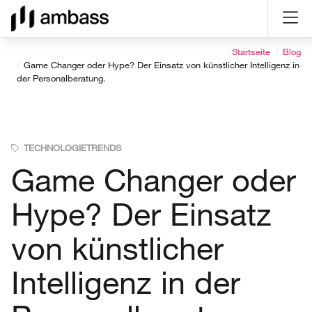
Direkt
Direkt
Direkt
Direkt
zum
zum
zur
zum
Inhalt
Hauptmenu
Suche
Seitenfuß
Startseite
Blog
(Eingabetaste)
(Eingabetaste)
(Eingabetaste)
(Eingabetaste)
Game Changer oder Hype? Der Einsatz von künstlicher Intelligenz in
der Personalberatung.
TECHNOLOGIETRENDS
Game Changer oder
Hype? Der Einsatz
von künstlicher
Intelligenz in der